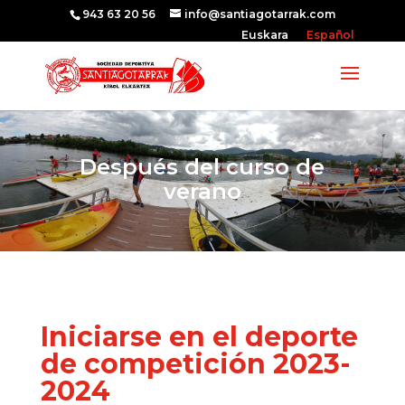
943 63 20 56
info@santiagotarrak.com
Euskara
Español
Después del curso de
verano
Iniciarse en el deporte
de competición 2023-
2024